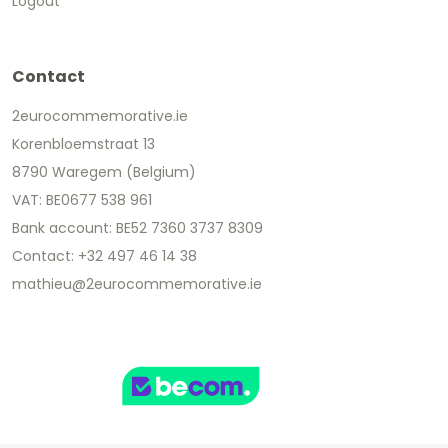
Logout
Contact
2eurocommemorative.ie
Korenbloemstraat 13
8790 Waregem (Belgium)
VAT: BE0677 538 961
Bank account: BE52 7360 3737 8309
Contact: +32 497 46 14 38
mathieu@2eurocommemorative.ie