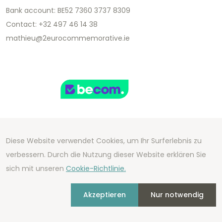
Bank account: BE52 7360 3737 8309
Contact: +32 497 46 14 38
mathieu@2eurocommemorative.ie
Diese Website verwendet Cookies, um Ihr Surferlebnis zu
Copyright 2026 We Can Do Better Online BV
verbessern. Durch die Nutzung dieser Website erklären Sie
Development by
2mprove
- Content by
sich mit unseren
Cookie-Richtlinie.
2eurocommemorative.ie
Akzeptieren
Nur notwendig